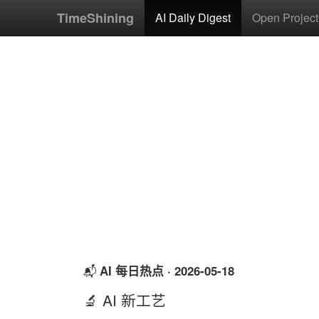
TimeShining
AI Daily Digest
Open Project
AI 每日热点 · 2026-05-18
📬
🔬 AI 新工艺