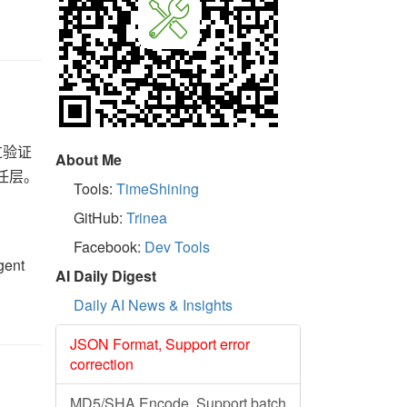
经过验证
About Me
信任层。
Tools:
TimeShining
GitHub:
Trinea
Facebook:
Dev Tools
ent
AI Daily Digest
Daily AI News & Insights
JSON Format, Support error
correction
MD5/SHA Encode, Support batch