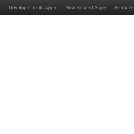
Developer Tools App
New Second App
Format