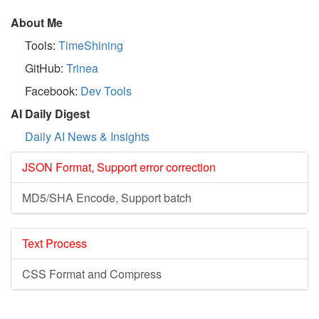
About Me
Tools:
TimeShining
GitHub:
Trinea
Facebook:
Dev Tools
AI Daily Digest
Daily AI News & Insights
JSON Format, Support error correction
MD5/SHA Encode, Support batch
Text Process
CSS Format and Compress