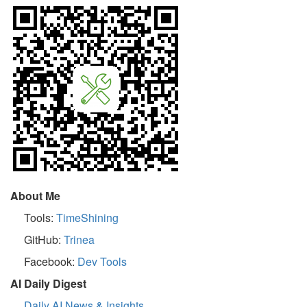
About Me
Tools:
TimeShining
GitHub:
Trinea
Facebook:
Dev Tools
AI Daily Digest
Daily AI News & Insights